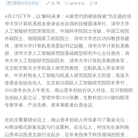
2025年11月21日
LI, YE
媒体专访
0
4月27日下午，以“解码未来：AI新世代的硬核探索”为主题的清
华大学计算机系校友座谈会在自强科技楼圆满举行。清华大学
人工智能研究院荣誉院长、中国科学院院士张钹，中国工程院
外籍院士、德国国家工程院院士、清华大学杰出访问教授张建
伟，清华大学计算机系党委副书记赵颖，清华大学计算机系教
授、清华大学人工智能研究院基础模型研究中心主任唐杰，清
华大学人工智能研究院副院长、清华大学计算机系教授朱军，
北京航空航天大学机器人研究所教授、北航机器人所名誉所
长、中关村智友人工智能与机器人研究院院长王田苗，英诺天
使基金创始合伙人、北京前沿国际人工智能研究院院长李竹，
IDG资本合伙人牛奎光，南山资本创始合伙人何佳，百川智能联
合创始人茹立云，智谱华章CEO张鹏，生数科技CEO骆怡航等
专家学者、产业先锋、资本掌舵者出席会议。
在此次重量级会议上，南山资本创始人何佳参与了圆桌论坛：
AI商业模式探索实践与行业重构。在论坛上，何佳先生谈到南
山资本以投资文娱行业起步，近年来投身于科技领
域的投资，