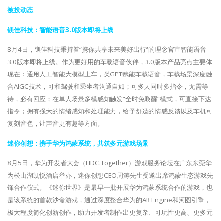
被投动态
镁佳科技：智能语音3.0版本即将上线
8月4日，镁佳科技秉持着“携你共享未来美好出行”的理念官宣智能语音
3.0版本即将上线。作为更好用的车载语音伙伴，3.0版本产品亮点主要体
现在：通用人工智能大模型上车，类GPT赋能车载语音，车载场景深度融
合AIGC技术，可和驾驶和乘坐者沟通自如；可多人同时多指令，无需等
待，必有回应；在单人场景多模感知触发“全时免唤醒”模式，可直接下达
指令；拥有强大的情绪感知和处理能力，给予舒适的情感反馈以及车机可
复刻音色，让声音更有趣等方面。
迷你创想：携手华为鸿蒙系统，共筑多元游戏场景
8月5日，华为开发者大会（HDC.Together）游戏服务论坛在广东东莞华
为松山湖凯悦酒店举办，迷你创想CEO周涛先生受邀出席鸿蒙生态游戏先
锋合作仪式。《迷你世界》是最早一批开展华为鸿蒙系统合作的游戏，也
是该系统的首款沙盒游戏，通过深度整合华为的AR Engine和河图引擎，
极大程度简化创新创作，助力开发者制作出更复杂、可玩性更高、更多元