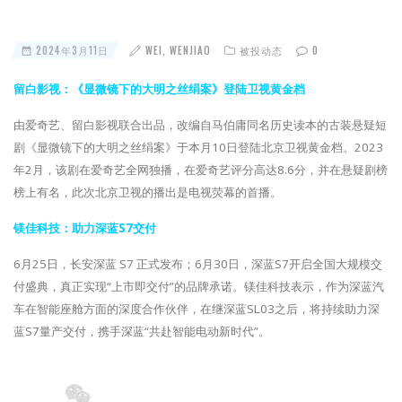
2024年3月11日
WEI, WENJIAO
被投动态
0
留白影视：《显微镜下的大明之丝绢案》登陆卫视黄金档
由爱奇艺、留白影视联合出品，改编自马伯庸同名历史读本的古装悬疑短
剧《显微镜下的大明之丝绢案》于本月10日登陆北京卫视黄金档。2023
年2月，该剧在爱奇艺全网独播，在爱奇艺评分高达8.6分，并在悬疑剧榜
榜上有名，此次北京卫视的播出是电视荧幕的首播。
镁佳科技：助力深蓝S7交付
6月25日，长安深蓝 S7 正式发布；6月30日，深蓝S7开启全国大规模交
付盛典，真正实现“上市即交付”的品牌承诺。镁佳科技表示，作为深蓝汽
车在智能座舱方面的深度合作伙伴，在继深蓝SL03之后，将持续助力深
蓝S7量产交付，携手深蓝“共赴智能电动新时代”。