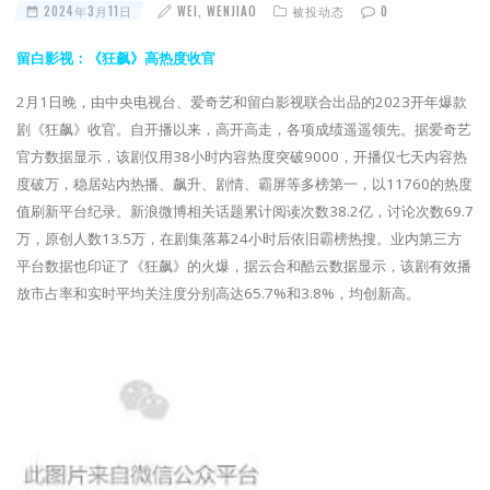
2024年3月11日
WEI, WENJIAO
被投动态
0
留白影视：《狂飙》高热度收官
2月1日晚，由中央电视台、爱奇艺和留白影视联合出品的2023开年爆款
剧《狂飙》收官。自开播以来，高开高走，各项成绩遥遥领先。据爱奇艺
官方数据显示，该剧仅用38小时内容热度突破9000，开播仅七天内容热
度破万，稳居站内热播、飙升、剧情、霸屏等多榜第一，以11760的热度
值刷新平台纪录。新浪微博相关话题累计阅读次数38.2亿，讨论次数69.7
万，原创人数13.5万，在剧集落幕24小时后依旧霸榜热搜。业内第三方
平台数据也印证了《狂飙》的火爆，据云合和酷云数据显示，该剧有效播
放市占率和实时平均关注度分别高达65.7%和3.8%，均创新高。