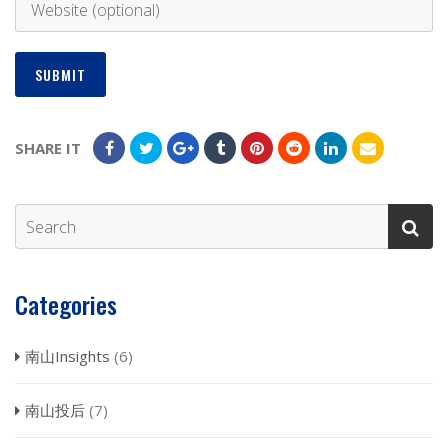
SHARE IT
Categories
南山Insights
(6)
南山投后
(7)