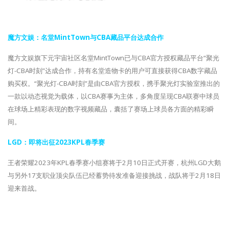
魔方文娱：名堂MintTown与CBA藏品平台达成合作
魔方文娱旗下元宇宙社区名堂MintTown已与CBA官方授权藏品平台“聚光
灯-CBA时刻”达成合作，持有名堂造物卡的用户可直接获得CBA数字藏品
购买权。“聚光灯-CBA时刻”是由CBA官方授权，携手聚光灯实验室推出的
一款以动态视觉为载体，以CBA赛事为主体，多角度呈现CBA联赛中球员
在球场上精彩表现的数字视频藏品，囊括了赛场上球员各方面的精彩瞬
间。
LGD：即将出征2023KPL春季赛
王者荣耀2023年KPL春季赛小组赛将于2月10日正式开赛，杭州LGD大鹅
与另外17支职业顶尖队伍已经蓄势待发准备迎接挑战，战队将于2月18日
迎来首战。